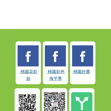
:::
桃園花彩
桃園彩色
桃園好農
節
海芋季