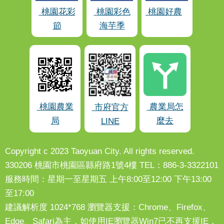
桃園花彩
桃園彩色
桃園好農
節
海芋季
桃園農業
農業局怎
市府官方
局
麼去
LINE
Copyright c 2023 Taoyuan City. All rights reserved.
330206 桃園市桃園區縣府路1號4樓 TEL：886-3-3322101
服務時間：星期一至星期五 上午8:00至12:00 下午13:00
至17:00
建議解析度 1024*768 瀏覽器支援：Chrome、Firefox、
Edge、Safari為主，如使用IE瀏覽器Win7已不再支援IE，