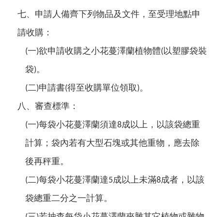
七、申請人備齊下列物品及文件，至受理地點申
請收購：
一
欲申請收購之小花蔓澤蘭植物體
以塑膠袋裝
(
)
(
袋
。
)
二
申請書
得至收購單位領取
。
(
)
(
)
八、審查標準：
一
每袋小花蔓澤蘭須達
成以上，以該袋總重
(
)
8
計算；袋內若有大型石塊或其他重物，應去除
後再秤重。
二
每袋小花蔓澤蘭達
成以上未滿
成者，以該
(
)
5
8
袋總重二分之一計算。
三
若抽查每袋小花蔓澤蘭夾雜其它植物或雜物