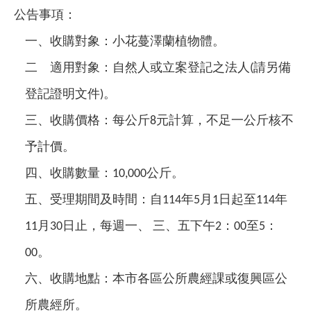
公告事項：
一、收購對象：小花蔓澤蘭植物體。
二 適用對象：自然人或立案登記之法人
請另備
(
登記證明文件
。
)
三、收購價格：每公斤
元計算，不足一公斤核不
8
予計價。
四、收購數量：
公斤。
10,000
五、受理期間及時間：自
年
月
日起至
年
114
5
1
114
月
日止，每週一、
三、五下午
：
至
：
11
30
2
00
5
。
00
六、收購地點：本市各區公所農經課或復興區公
所農經所。