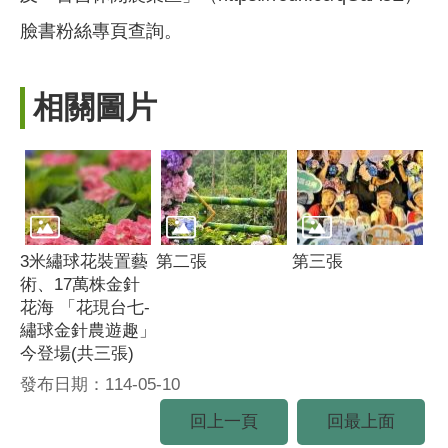
臉書粉絲專頁查詢。
相關圖片
3米繡球花裝置藝
第二張
第三張
術、17萬株金針
花海 「花現台七-
繡球金針農遊趣」
今登場(共三張)
發布日期：114-05-10
回上一頁
回最上面