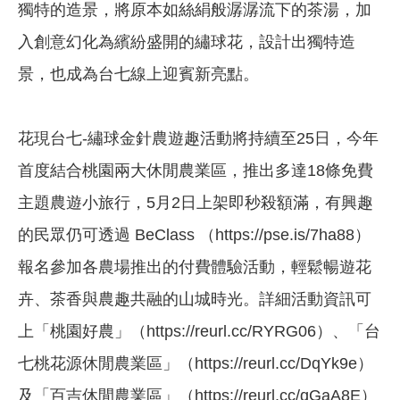
獨特的造景，將原本如絲絹般潺潺流下的茶湯，加
入創意幻化為繽紛盛開的繡球花，設計出獨特造
景，也成為台七線上迎賓新亮點。
花現台七-繡球金針農遊趣活動將持續至25日，今年
首度結合桃園兩大休閒農業區，推出多達18條免費
主題農遊小旅行，5月2日上架即秒殺額滿，有興趣
的民眾仍可透過 BeClass （https://pse.is/7ha88）
報名參加各農場推出的付費體驗活動，輕鬆暢遊花
卉、茶香與農趣共融的山城時光。詳細活動資訊可
上「桃園好農」（https://reurl.cc/RYRG06）、「台
七桃花源休閒農業區」（https://reurl.cc/DqYk9e）
及「百吉休閒農業區」（https://reurl.cc/qGaA8E）