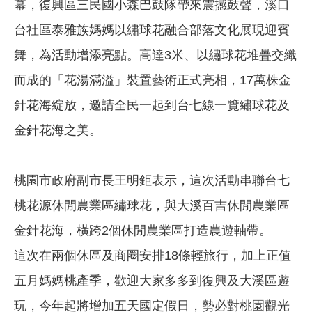
幕，復興區三民國小森巴鼓隊帶來震撼鼓聲，溪口
台社區泰雅族媽媽以繡球花融合部落文化展現迎賓
舞，為活動增添亮點。高達3米、以繡球花堆疊交織
而成的「花湯滿溢」裝置藝術正式亮相，17萬株金
針花海綻放，邀請全民一起到台七線一覽繡球花及
金針花海之美。
桃園市政府副市長王明鉅表示，這次活動串聯台七
桃花源休閒農業區繡球花，與大溪百吉休閒農業區
金針花海，橫跨2個休閒農業區打造農遊軸帶。
這次在兩個休區及商圈安排18條輕旅行，加上正值
五月媽媽桃產季，歡迎大家多多到復興及大溪區遊
玩，今年起將增加五天國定假日，勢必對桃園觀光