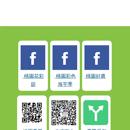
:::
桃園花彩
桃園彩色
桃園好農
節
海芋季