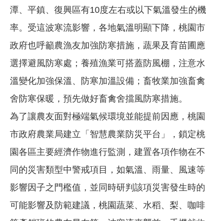
潭、平鎮、復興區有10度左右或以下氣溫發生的機
率。受這波寒流影響，各地氣溫明顯下降，桃園市
政府也呼籲農漁友加強防寒措施，蔬果及育苗圃應
選擇避風防寒處；養殖漁業可搭蓋防風棚，注意水
溫變化加強保溫、防寒加溫設備；畜牧業加強畜禽
舍防寒保暖，預先做好畜禽舍擋風防寒措施。
為了讓農友面對極端氣候環境並能提前因應，桃園
市政府農業局建立「智慧農業防災平台」，鎖定桃
園各區主要經濟作物進行監測，建置各項作物在不
同的災害類型中警戒項目，如氣溫、雨量、風速等
影響因子之門檻值，並同時研判該項災害發生時的
可能影響及防範建議，桃園蔬菜、水稻、梨、咖啡