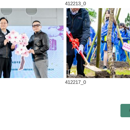
412213_0
412217_0