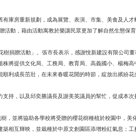
舊有庫房重新規劃，成為展覽、表演、市集、美食及人才
花受捐贈活動，藉由活動寓教於樂讓民眾更加了解自然生態
花樹捐贈活動」。張市長表示，感謝悅新建設有限公司董
植株將提供文化局、工務局、教育局、高義國小、楊梅高
能順利成長茁壯，在未來春暖花開的時節，綻放出繽紛花
力支持，以及邱奕勝議長及謝美英議員的幫忙，促成本次
櫻花樹，並將協助各學校將受贈的櫻花樹種植於校園中，美
建築相互輝映，並栽種於中原文創園區添增粉紅氣息；工