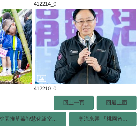
412214_0
412210_0
回上一頁
回最上面
桃園推草莓智慧化溫室...
寒流來襲 「桃園智...