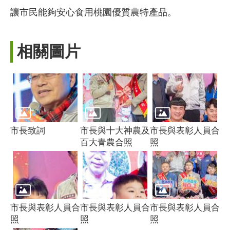
讓市民能夠安心食用桃園優質農特產品。
相關圖片
市長致詞
市長與十大神農及
市長與表彰人員合
百大青農合照
照
市長與表彰人員合
市長與表彰人員合
市長與表彰人員合
照
照
照