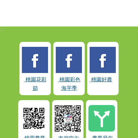
:::
桃園花彩
桃園彩色
桃園好農
節
海芋季