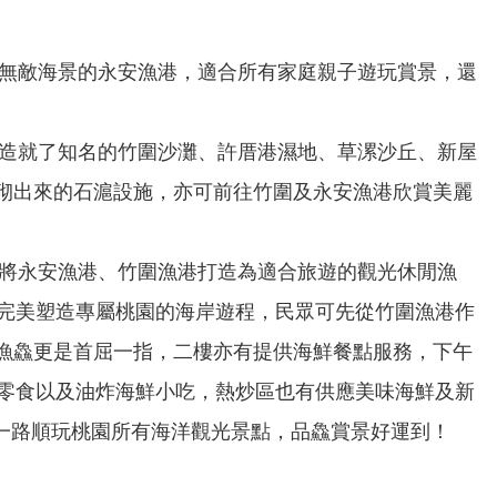
無敵海景的永安漁港，適合所有家庭親子遊玩賞景，還
造就了知名的竹圍沙灘、許厝港濕地、草漯沙丘、新屋
砌出來的石滬設施，亦可前往竹圍及永安漁港欣賞美麗
將永安漁港、竹圍漁港打造為適合旅遊的觀光休閒漁
，完美塑造專屬桃園的海岸遊程，民眾可先從竹圍漁港作
漁鱻更是首屈一指，二樓亦有提供海鮮餐點服務，下午
買零食以及油炸海鮮小吃，熱炒區也有供應美味海鮮及新
，一路順玩桃園所有海洋觀光景點，品鱻賞景好運到！