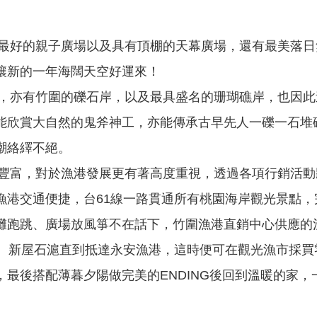
好的親子廣場以及具有頂棚的天幕廣場，還有最美落日
讓新的一年海闊天空好運來！
亦有竹圍的礫石岸，以及最具盛名的珊瑚礁岸，也因此
能欣賞大自然的鬼斧神工，亦能傳承古早先人一礫一石堆
潮絡繹不絕。
富，對於漁港發展更有著高度重視，透過各項行銷活動
漁港交通便捷，台61線一路貫通所有桃園海岸觀光景點
灘跑跳、廣場放風箏不在話下，竹圍漁港直銷中心供應的
礁、新屋石滬直到抵達永安漁港，這時便可在觀光漁市採
最後搭配薄暮夕陽做完美的ENDING後回到溫暖的家