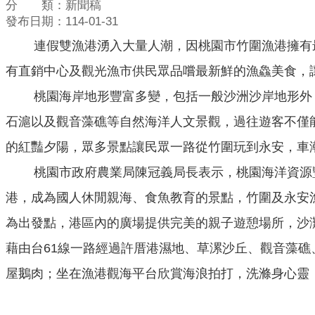
分 類：新聞稿
發布日期：114-01-31
連假雙漁港湧入大量人潮，因桃園市竹圍漁港擁有最
有直銷中心及觀光漁市供民眾品嚐最新鮮的漁鱻美食，
桃園海岸地形豐富多變，包括一般沙洲沙岸地形外，
石滬以及觀音藻礁等自然海洋人文景觀，過往遊客不僅
的紅豔夕陽，眾多景點讓民眾一路從竹圍玩到永安，車
桃園市政府農業局陳冠義局長表示，桃園海洋資源豐
港，成為國人休閒親海、食魚教育的景點，竹圍及永安
為出發點，港區內的廣場提供完美的親子遊憩場所，沙
藉由台61線一路經過許厝港濕地、草漯沙丘、觀音藻
屋鵝肉；坐在漁港觀海平台欣賞海浪拍打，洗滌身心靈，