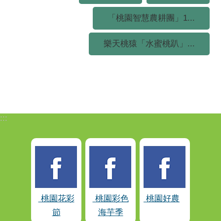
「桃園智慧農耕團」1...
樂天桃猿「水蜜桃趴」...
:::
桃園花彩
桃園彩色
桃園好農
節
海芋季