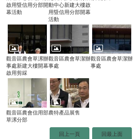
啟用曁信用分部開
動中心新建大樓啟
幕活動
用曁信用分部開幕
活動
觀音區農會草漯辦
觀音區農會草潔辦
觀音區農會草潔辦
事處新建大樓開幕
事處
事處
啟用剪綵
觀音區農會信用部
農特產品展售
草漯分部
回上一頁
回最上面