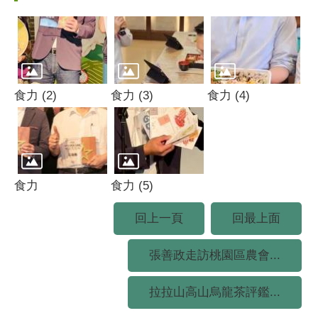
食力 (2)
食力 (3)
食力 (4)
食力
食力 (5)
回上一頁
回最上面
張善政走訪桃園區農會...
拉拉山高山烏龍茶評鑑...