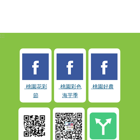
:::
桃園花彩
桃園彩色
桃園好農
節
海芋季