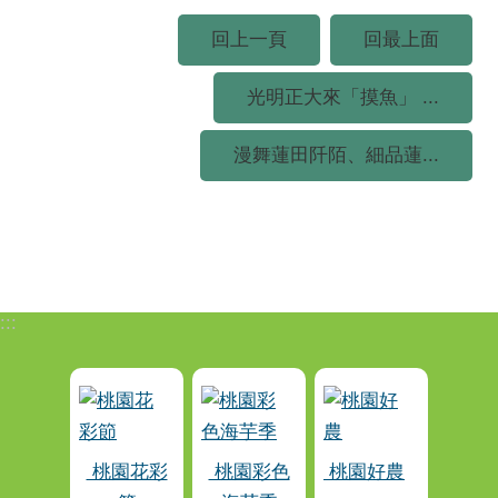
回上一頁
回最上面
光明正大來「摸魚」 ...
漫舞蓮田阡陌、細品蓮...
:::
桃園花彩
桃園彩色
桃園好農