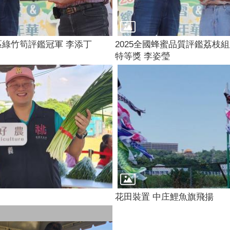
區綠竹筍評鑑冠軍 李添丁
2025全國蜂蜜品質評鑑荔枝
特等獎 李姿瑩
花田裝置 中庄鯉魚旗飛揚