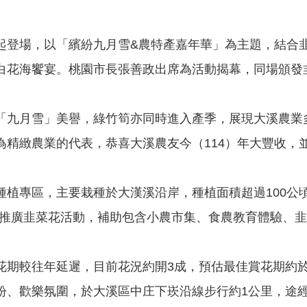
日)起登場，以「繽紛九月雪&農特產嘉年華」為主題，結合
白花海饗宴。桃園市長張善政出席為活動揭幕，同場頒發
「九月雪」美譽，綠竹筍亦同時進入產季，展現大溪農業
為精緻農業的代表，恭喜大溪農友今（114）年大豐收，
種植專區，主要栽種於大漢溪沿岸，種植面積超過100公
協會推廣韭菜花活動，補助包含小農市集、食農教育體驗、
花期較往年延遲，目前花況約開3成，預估最佳賞花期約
紛、歡樂氛圍，於大溪區中庄下崁沿線步行約1公里，途