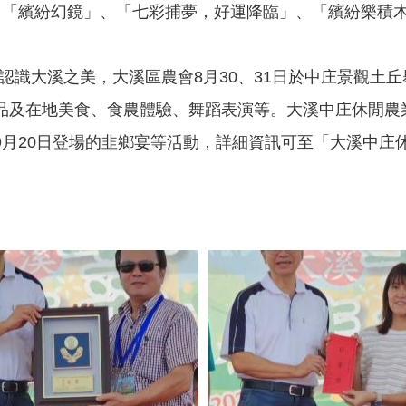
、「繽紛幻鏡」、「七彩捕夢，好運降臨」、「繽紛樂積
花認識大溪之美，大溪區農會8月30、31日於中庄景觀
及在地美食、食農體驗、舞蹈表演等。大溪中庄休閒農業
9月20日登場的韭鄉宴等活動，詳細資訊可至「大溪中庄