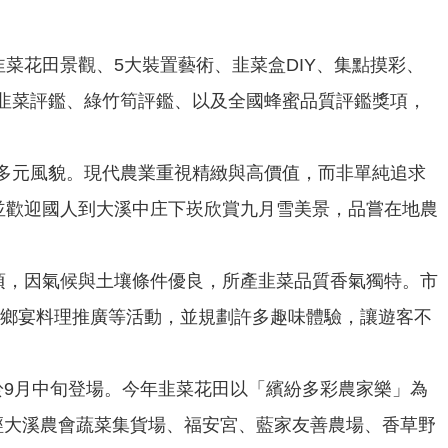
韭菜花田景觀、5大裝置藝術、韭菜盒DIY、集點摸彩、
韭菜評鑑、綠竹筍評鑑、以及全國蜂蜜品質評鑑獎項，
多元風貌。現代農業重視精緻與高價值，而非單純追求
並歡迎國人到大溪中庄下崁欣賞九月雪美景，品嘗在地農
頃，因氣候與土壤條件優良，所產韭菜品質香氣獨特。市
韭鄉宴料理推廣等活動，並規劃許多趣味體驗，讓遊客不
於9月中旬登場。今年韭菜花田以「繽紛多彩農家樂」為
經大溪農會蔬菜集貨場、福安宮、藍家友善農場、香草野