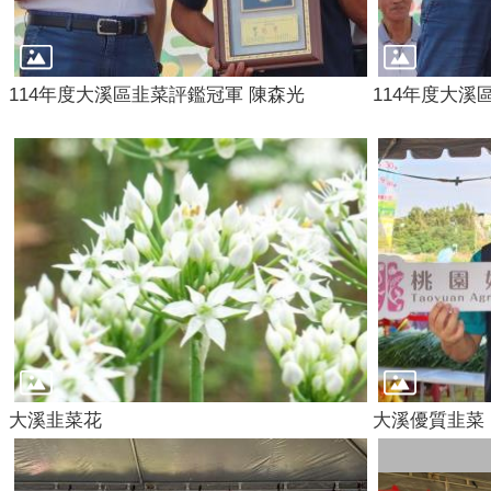
114年度大溪區韭菜評鑑冠軍 陳森光
114年度大溪
大溪韭菜花
大溪優質韭菜