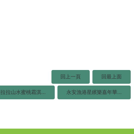
回上一頁
回最上面
拉拉山水蜜桃霜淇...
永安漁港星繽樂嘉年華...