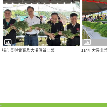
張市長與貴賓及大溪優質韭菜
114年大溪韭
:::