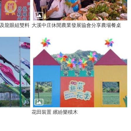
組及龍眼組雙料
大溪中庄休閒農業發展協會分享農場餐桌
花田裝置 繽紛樂積木