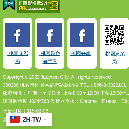
桃園花彩
桃園彩色
桃園好農
桃園農業
節
海芋季
局
Copyright c 2023 Taoyuan City. All rights reserved.
330206 桃園市桃園區縣府路1號4樓 TEL：886-3-3322101
服務時間：星期一至星期五 上午8:00至12:00 下午13:00至17
建議解析度 1024*768 瀏覽器支援：Chrome、Firefox
更新日期
115-08-06
ZH-TW
瀏覽人次
230