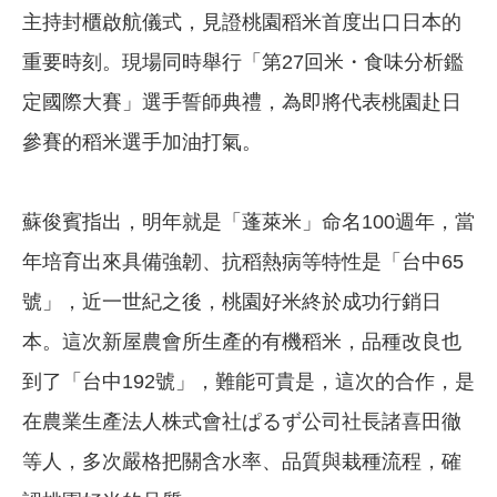
主持封櫃啟航儀式，見證桃園稻米首度出口日本的
重要時刻。現場同時舉行「第27回米・食味分析鑑
定國際大賽」選手誓師典禮，為即將代表桃園赴日
參賽的稻米選手加油打氣。
蘇俊賓指出，明年就是「蓬萊米」命名100週年，當
年培育出來具備強韌、抗稻熱病等特性是「台中65
號」，近一世紀之後，桃園好米終於成功行銷日
本。這次新屋農會所生產的有機稻米，品種改良也
到了「台中192號」，難能可貴是，這次的合作，是
在農業生產法人株式會社ぱるず公司社長諸喜田徹
等人，多次嚴格把關含水率、品質與栽種流程，確