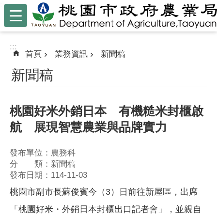
:::
跳到主要內容區塊
:::
首頁
業務資訊
新聞稿
新聞稿
桃園好米外銷日本 有機糙米封櫃啟
航 展現智慧農業與品牌實力
發布單位：農務科
分 類：新聞稿
發布日期：114-11-03
桃園市副市長蘇俊賓今（3）日前往新屋區，出席
「桃園好米・外銷日本封櫃出口記者會」，並親自