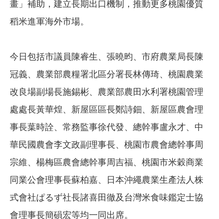
畫」補助，建立長期出口機制，推動更多桃園優質
稻米進軍海外市場。
今日包括市議員陳睿生、張曉昀、市府農業局長陳
冠義、農業部農糧署北區分署長林傳琦、桃園農業
改良場副場長施錫彬、農業部農田水利署桃園管理
處處長黃華煌、新屋區區長鄭詩鈿、新屋區農會理
事長葉時詮、常務監事徐代發、總幹事盧永才、中
華民國農會李文政副理事長、桃園市農會總幹事周
宗維、楊梅區農會總幹事周吉福、桃園市米穀商業
同業公會理事長蘇柏嘉、日本沖繩農業生產法人株
式會社ぱるず社長諸喜田徹及台灣米食味鑑定士協
會理事長簡磒宏等均一同出席。