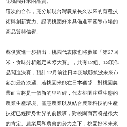
認桃園好米的品質。
這次的合作，充分展現台灣農業長久以來的育種技
術與創新實力。證明桃園好米具備進軍國際市場的
高品質與信譽。
蘇俊賓進一步指出，桃園代表隊也將參加「第27回
米・食味分析鑑定國際大賽」，共有12組、13項作
品闖進決賽，預計12月前往日本茨城縣筑波未來市
參加最終決選。若桃園米能在日本獲獎，對桃園農
業而言將是一個新的里程碑，代表桃園注重生態的
農業生產環境、智慧農業以及結合農業科技的生產
技術已經躋身世界的前段班，對桃園而言將是很大
的肯定。農業局和農會的努力之下，桃園好米未來