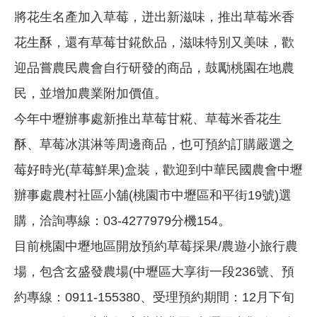
將花生名產加入草莓，迸出新滋味，推出草莓米香
花生酥，還有草莓甘錵飲品，滋味特別又美味，歡
迎品嘗農民農會自行研發的商品，鼓勵桃園在地農
民，並增加農業附加價值。
今年中壢辦事處新推出草莓甘糀、草莓米香花生
酥、草莓冰淇淋等周邊商品，也可預約訂購嚴選之
莓好時光(草莓鮮果)盒裝，歡迎到中華民國農會中壢
辦事處農村社區小舖(桃園市中壢區和平街19號)選
購，洽詢專線：03-4277979分機154。
目前桃園中壢地區開放預約草莓採果/農遊小旅行農
場，包含玄盛發農場(中壢區大享街一段236號、預
約專線：0911-155380、受理預約期間：12月下旬