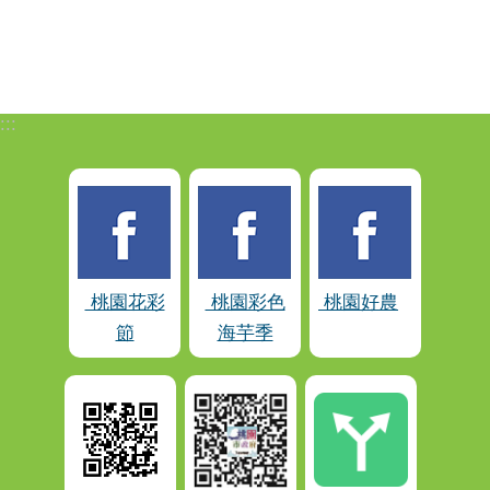
:::
桃園花彩
桃園彩色
桃園好農
節
海芋季