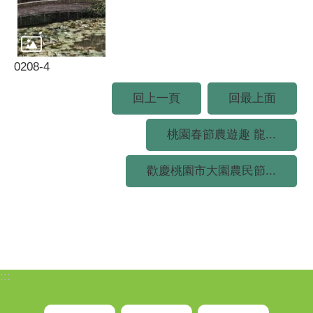
0208-4
回上一頁
回最上面
桃園春節農遊趣 龍...
歡慶桃園市大園農民節...
:::