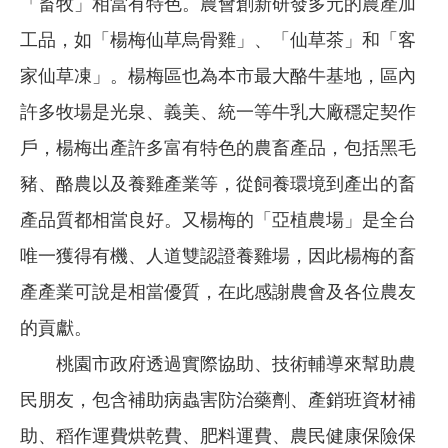
「畜牧」相當有特色。農會創新研發多元的農產加
工品，如「楊梅仙草烏骨雞」、「仙草茶」和「客
家仙草凍」。楊梅區也為本市最大酪牛基地，區內
許多牧場是光泉、義美、統一等牛乳大廠穩定契作
戶，楊梅出產許多富有特色的農畜產品，包括黑毛
豬、酪農以及養雞產業等，從飼養環境到產出的畜
產品質都相當良好。又楊梅的「亞植農場」是全台
唯一獲得有機、人道雙認證養雞場，因此楊梅的畜
產產業可說是相當優質，在此感謝農會及各位農友
的貢獻。
桃園市政府透過實際協助、技術輔導來幫助農
民朋友，包含補助病蟲害防治藥劑、產銷班資材補
助、稻作運費烘乾費、肥料運費、農民健康保險保