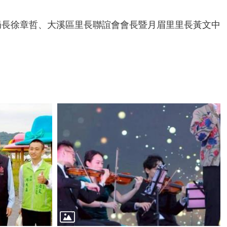
局長徐章哲、大溪區里長聯誼會會長暨月眉里里長黃文中