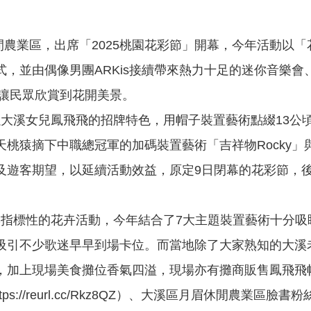
業區，出席「2025桃園花彩節」開幕，今年活動以「
，並由偶像男團ARKis接續帶來熱力十足的迷你音樂
待讓民眾欣賞到花開美景。
大溪女兒鳳飛飛的招牌特色，用帽子裝置藝術點綴13公
桃猿摘下中職總冠軍的加碼裝置藝術「吉祥物Rocky」
及遊客期望，以延續活動效益，原定9日閉幕的花彩節，後
指標性的花卉活動，今年結合了7大主題裝置藝術十分吸
吸引不少歌迷早早到場卡位。而當地除了大家熟知的大溪
，加上現場美食攤位香氣四溢，現場亦有攤商販售鳳飛飛
eurl.cc/Rkz8QZ）、大溪區月眉休閒農業區臉書粉絲專頁（