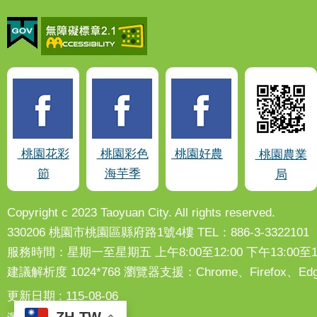
桃園花彩
桃園彩色
桃園好農
桃園農業
節
海芋季
局
Copyright c 2023 Taoyuan City. All rights reserved.
330206 桃園市桃園區縣府路1號4樓 TEL：886-3-3322101
服務時間：星期一至星期五 上午8:00至12:00 下午13:00至17
建議解析度 1024*768 瀏覽器支援：Chrome、Firefox
更新日期
115-08-06
ZH-TW