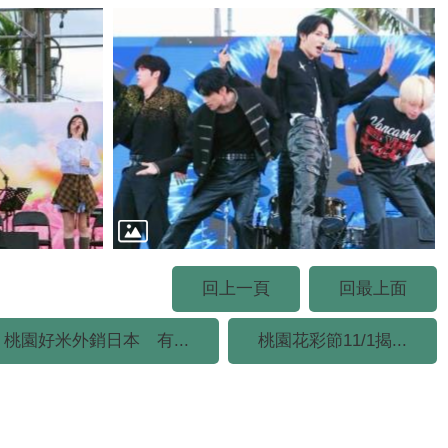
回上一頁
回最上面
桃園好米外銷日本 有...
桃園花彩節11/1揭...