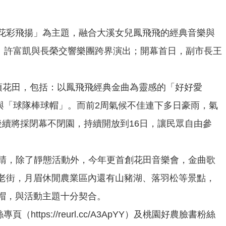
花彩飛揚」為主題，融合大溪女兒鳳飛飛的經典音樂與
會、許富凱與長榮交響樂團跨界演出；開幕首日，副市長王
頃花田，包括：以鳳飛飛經典金曲為靈感的「好好愛
與「球隊棒球帽」。而前2周氣候不佳連下多日豪雨，氣
續將採閉幕不閉園，持續開放到16日，讓民眾自由參
睛，除了靜態活動外，今年更首創花田音樂會，金曲歌
老街，月眉休閒農業區內還有山豬湖、落羽松等景點，
帽，與活動主題十分契合。
https://reurl.cc/A3ApYY）及桃園好農臉書粉絲