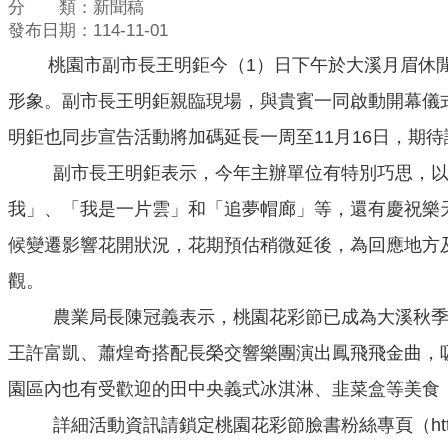
分 類：新聞稿
發布日期：114-11-01
桃園市副市長王明鉅今（1）日下午於大溪月眉休閒農
形象。副市長王明鉅親臨現場，與貴賓一同啟動開幕儀式
明鉅也同步宣告活動將加碼延長一周至11月16日，期
副市長王明鉅表示，今年主辦單位有特別巧思，以
我」、「我是一片雲」和「追夢帽廊」等，還有慶祝樂天
候變遷影響花開狀況，花期預估稍微延後，為回應地方
觀。
農業局長陳冠義表示，桃園花彩節已成為大溪秋季
王許富凱、蕭煌奇搭配長榮交響樂團演出鳳飛飛金曲，
園區內也有受歡迎的田中央義式冰淇淋、韭菜盒等美食
詳細活動資訊請鎖定桃園花彩節臉書粉絲專頁（https://r