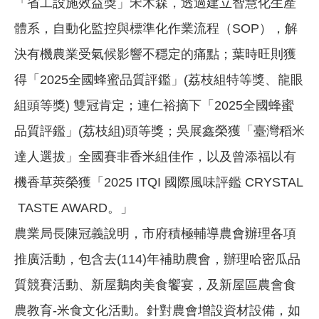
「省工設施效益獎」宋木森，透過建立智慧化生產
體系，自動化監控與標準化作業流程（SOP），解
決有機農業受氣候影響不穩定的痛點；葉時旺則獲
得「2025全國蜂蜜品質評鑑」(荔枝組特等獎、龍眼
組頭等獎) 雙冠肯定；連仁裕摘下「2025全國蜂蜜
品質評鑑」(荔枝組)頭等獎；吳展鑫榮獲「臺灣稻米
達人選拔」全國賽非香米組佳作，以及曾添福以有
機香草莢榮獲「2025 ITQI 國際風味評鑑 CRYSTAL
TASTE AWARD。」
農業局長陳冠義說明，市府積極輔導農會辦理各項
推廣活動，包含去(114)年補助農會，辦理哈密瓜品
質競賽活動、新屋鵝肉美食饗宴，及新屋區農會食
農教育-米食文化活動。針對農會增設資材設備，如