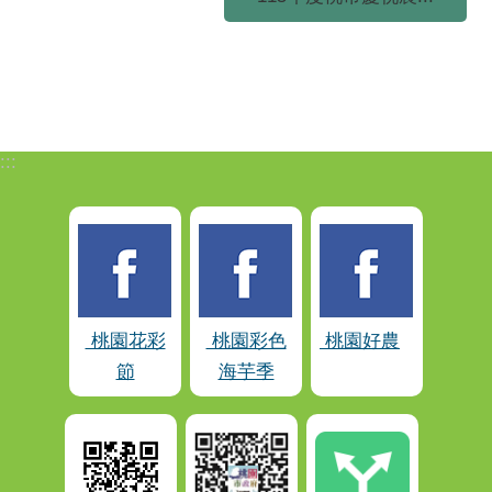
:::
桃園花彩
桃園彩色
桃園好農
節
海芋季