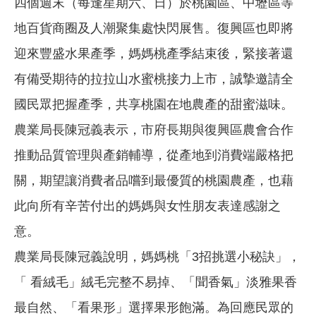
四個週末（每逢星期六、日）於桃園區、中壢區等
地百貨商圈及人潮聚集處快閃展售。復興區也即將
迎來豐盛水果產季，媽媽桃產季結束後，緊接著還
有備受期待的拉拉山水蜜桃接力上市，誠摯邀請全
國民眾把握產季，共享桃園在地農產的甜蜜滋味。
農業局長陳冠義表示，市府長期與復興區農會合作
推動品質管理與產銷輔導，從產地到消費端嚴格把
關，期望讓消費者品嚐到最優質的桃園農產，也藉
此向所有辛苦付出的媽媽與女性朋友表達感謝之
意。
農業局長陳冠義說明，媽媽桃「3招挑選小秘訣」，
「 看絨毛」絨毛完整不易掉、「聞香氣」淡雅果香
最自然、「看果形」選擇果形飽滿。為回應民眾的