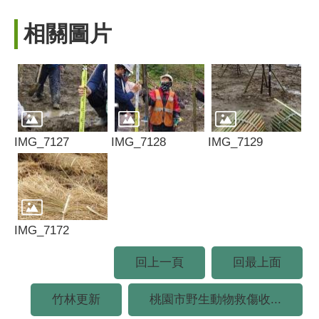
相關圖片
IMG_7127
IMG_7128
IMG_7129
IMG_7172
回上一頁
回最上面
竹林更新
桃園市野生動物救傷收...