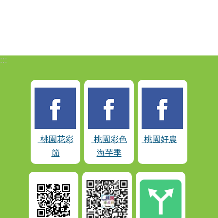
:::
桃園花彩
桃園彩色
桃園好農
節
海芋季