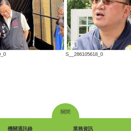
9_0
S__286105618_0
關閉
機關通訊錄
業務資訊