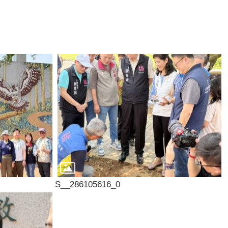
S__286105616_0