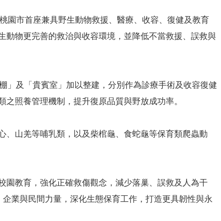
證桃園市首座兼具野生動物救援、醫療、收容、復健及教育
生動物更完善的救治與收容環境，並降低不當救援、誤救與
車棚」及「貴賓室」加以整建，分別作為診療手術及收容復健
類之照養管理機制，提升復原品質與野放成功率。
白鼻心、山羌等哺乳類，以及柴棺龜、食蛇龜等保育類爬蟲動
校園教育，強化正確救傷觀念，減少落巢、誤救及人為干
、企業與民間力量，深化生態保育工作，打造更具韌性與永