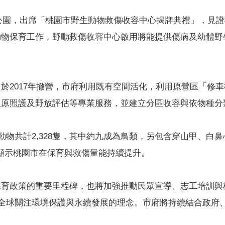
森林公園，出席「桃園市野生動物救傷收容中心揭牌典禮」，見
動物保育工作，野動救傷收容中心啟用將能提供傷病及幼體野
於2017年撤營，市府利用既有空間活化，利用原營區「修
復原照護及野放評估等專業服務，並建立分區收容與依物種分
動物共計2,328隻，其中約九成為鳥類，另包含穿山甲、
，顯示桃園市在保育與救傷量能持續提升。
保育政策的重要里程碑，也將加強推動民眾宣導、志工培訓與
應全球關注環境保護與永續發展的理念。市府將持續結合政府