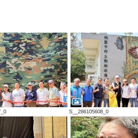
7_0
S__286105608_0