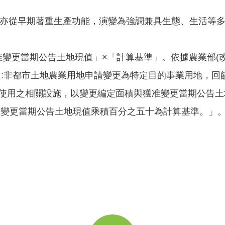
利用亦從早期著重生產功能，演變為強調兼具生態、生活等多
准變更當期公告土地現值」×「計算基準」。依據農業部(改
定:非都市土地農業用地申請變更為特定目的事業用地，回
業使用之相關設施，以變更編定面積與獲准變更當期公告
獲准變更當期公告土地現值乘積百分之五十為計算基準。」