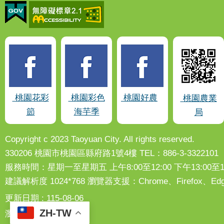
桃園花彩
桃園彩色
桃園好農
桃園農業
節
海芋季
局
Copyright c 2023 Taoyuan City. All rights reserved.
330206 桃園市桃園區縣府路1號4樓 TEL：886-3-3322101
服務時間：星期一至星期五 上午8:00至12:00 下午13:00至17
建議解析度 1024*768 瀏覽器支援：Chrome、Firefox
更新日期
115-08-06
ZH-TW
瀏覽人次
55