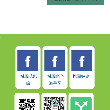
:::
桃園花彩
桃園彩色
桃園好農
節
海芋季