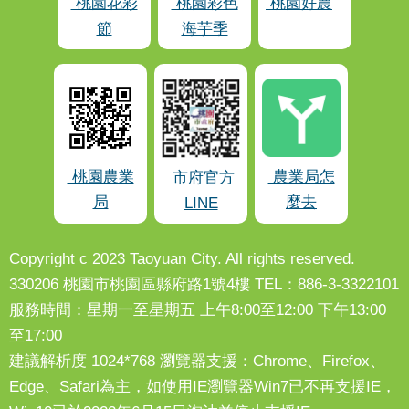
桃園花彩
桃園彩色
桃園好農
節
海芋季
桃園農業
農業局怎
市府官方
局
麼去
LINE
Copyright c 2023 Taoyuan City. All rights reserved.
330206 桃園市桃園區縣府路1號4樓 TEL：886-3-3322101
服務時間：星期一至星期五 上午8:00至12:00 下午13:00
至17:00
建議解析度 1024*768 瀏覽器支援：Chrome、Firefox、
Edge、Safari為主，如使用IE瀏覽器Win7已不再支援IE，