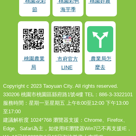
桃園花彩
桃園彩色
桃園好農
節
海芋季
桃園農業
農業局怎
市府官方
局
麼去
LINE
Copyright c 2023 Taoyuan City. All rights reserved.
330206 桃園市桃園區縣府路1號4樓 TEL：886-3-3322101
服務時間：星期一至星期五 上午8:00至12:00 下午13:00
至17:00
建議解析度 1024*768 瀏覽器支援：Chrome、Firefox、
Edge、Safari為主，如使用IE瀏覽器Win7已不再支援IE，