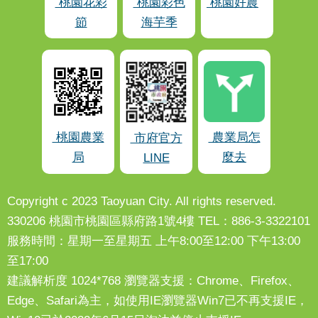
桃園花彩
桃園彩色
桃園好農
節
海芋季
桃園農業
農業局怎
市府官方
局
麼去
LINE
Copyright c 2023 Taoyuan City. All rights reserved.
330206 桃園市桃園區縣府路1號4樓 TEL：886-3-3322101
服務時間：星期一至星期五 上午8:00至12:00 下午13:00
至17:00
建議解析度 1024*768 瀏覽器支援：Chrome、Firefox、
Edge、Safari為主，如使用IE瀏覽器Win7已不再支援IE，