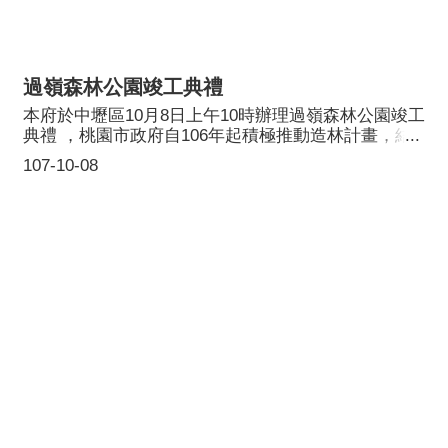
過嶺森林公園竣工典禮
本府於中壢區10月8日上午10時辦理過嶺森林公園竣工
典禮 ，桃園市政府自106年起積極推動造林計畫，結
合平地造林兼具環境綠美化，在中壢區過嶺里山嶺段
107-10-08
約1.7公頃公有土地造林，種植鳳凰木、黃花風鈴木、
洋紅風鈴木、落羽松、楓香、青楓、山櫻花、紫薇等
喬木，以及種植黃扇鳶尾、杜鵑、台灣赤楠、紫牡
丹、葉下珠、桃金孃等灌木，擴增平地森林綠地面
積，創造優質的森林生態環境。桃園市長鄭文燦有感
台灣國土山坡地及平地之綠資源分布不均，平原地區
缺乏大面積綠地，率先引領桃園市推動本市造林計
畫，並考量四季的變化，將環境綠美化的概念融入，
不但可以擴增平地森林綠地面積，創造優質的森林生
態環境，還可增加民眾的休閒空間，明顯提升都會區
居民的生活環境品質，更可改善都市城鎮的生態景
觀。為營造森林城市景觀面貌，桃園市政府農業局於
106年起已完成植樹造林種植面積4.19公頃，分別位於
大園區桃22線區道、許厝港戰備道路、觀音區樹林休