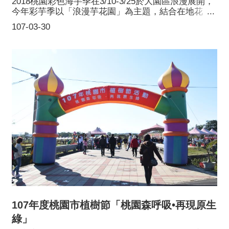
2018桃園彩色海芋季在3/10-3/25於大園區浪漫展開，
今年彩芋季以「浪漫芋花園」為主題，結合在地花
農、溪海休閒農業區店家、桃園知名婚紗與糕餅業者
107-03-30
等，攜手營造最新的「戀人勝地」。今年彩芋季為期
16天，期間橫跨 3個週末，分別企劃了「花的嫁
衣」、「幸福童樂會」及「花田囍事」等主題，包含
了唯美婚紗秀、小小花童競賽、中式古禮迎娶、花聲
幸福音樂演出、手作DIY、青農講座等一系列精彩絕倫
的活動，前來賞花遊玩的民眾盛況空前。
107年度桃園市植樹節「桃園森呼吸•再現原生
綠」