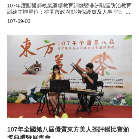
107年度獸醫師執業繼續教育訓練暨非洲豬瘟防治教育
訓練主辦單位：桃園市政府動物保護處及人事室日
期：107年9月3日(星期一)地點：桃園市勞工育樂中心
107-09-03
3F 302會議室(桃園市桃園區縣府路59號)非洲豬瘟為
一種急性、高傳染性的豬隻敗血症，雖然不會傳染
人，但是目前沒有藥物或疫苗可治療，若不慎傳入台
灣，將造成養豬產業嚴重傷害！因應中國大陸非洲豬
瘟疫情蔓延，本課詳細介紹非洲豬瘟與防治之道，希
望大家配合防堵非洲豬瘟，嚴禁走私以及病毒入侵！
務必1.不參觀疫區畜牧場2.不攜帶肉產品回國感謝桃園
市政府農業局 郭承泉 局長 主持講師行政院農業委員
會動植物防疫檢疫局 劉冠志 技正農業科技研究院動物
科技研究所 陳啟銘 博士以及所有參與人員
107年全國第八屆優質東方美人茶評鑑比賽頒
獎典禮暨展售會