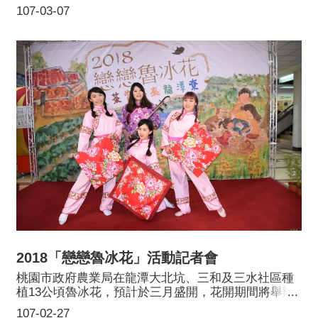
年彩芋季以「浪漫芋花園」為主題，結合在地花農、
107-03-07
溪海休閒農業區店家、桃園知名婚紗與糕餅業者等，
攜手營造最新的「戀人勝地」。今年彩芋季為期16
天，橫跨3個週末，分別企劃了「花的嫁衣」、「幸福
童樂會」及「花田囍事」等系列活動，詳情請洽官網
https://www.2018callalily.com.tw/。
2018「戀戀魯冰花」活動記者會
桃園市政府農業局在龍潭大北坑、三和及三水社區種
植13公頃魯冰花，預計於三月盛開，花開期間將舉辦
「戀戀魯冰花」活動。今日(2月23日)特別在桃園市政
107-02-27