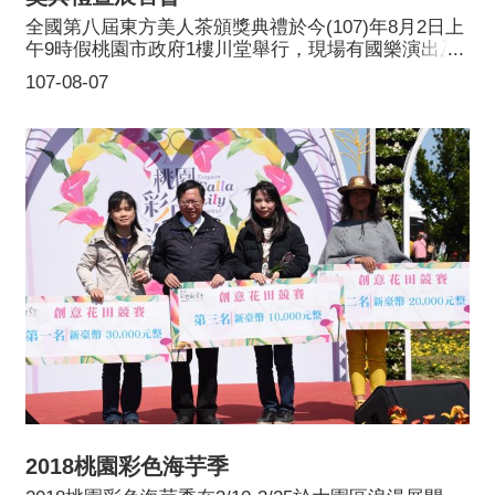
全國第八屆東方美人茶頒獎典禮於今(107)年8月2日上
午9時假桃園市政府1樓川堂舉行，現場有國樂演出及
現代舞蹈表演，呈現東方美人茶古典又精緻的重要意
107-08-07
象，現場更備有兩席品茗茶席，讓與會嘉賓與民眾沉
浸於茶香及樂聲和舞蹈中。
2018桃園彩色海芋季