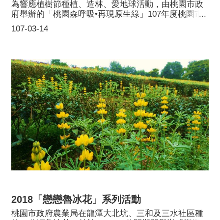
為響應植樹節種植、造林、愛地球活動，由桃園市政
府舉辦的「桃園森呼吸•再現原生綠」107年度桃園市
植樹節，於107年3月11日上午9時在本市楊梅區和平
107-03-14
森林公園(楊梅區高平路475巷)熱鬧舉行，桃園市長鄭
文燦邀請各機關首長、立法委員、議員、各工商團體
及市民朋友共襄盛舉，一同種下喬木(楊梅、水茄苳、
大葉山欖)20株、灌木(仙丹、赤楠、石斑木、女
貞)2,000株，為本市市容增添綠意，並打造一座能夠
森呼吸的城市之肺。本次活動除了與行政院農業委員
會林務局新竹林區管理處、楊梅區公所及楊梅區農會
共同舉辦外，也有許多企業團體帶頭參與，包括台灣
松下電器股份有限公司(Panasonic)集團、華城電機股
份有限公司、銘鈺精密工業股份有限公司、財團法人
電路板環境公益基金會、群翊工業股份有限公司、旭
源營造工程股份有限公司；及公益、親子團體，包括
慈心有機農業發展基金會、草地媽媽教育團等共同參
與，同時也邀請上田國小、瑞原國小及瑞原國中學生
一同參與，透過植樹活動，落實綠色低碳生活並培養
愛護地球的觀念。
2018「戀戀魯冰花」系列活動
桃園市政府農業局在龍潭大北坑、三和及三水社區種