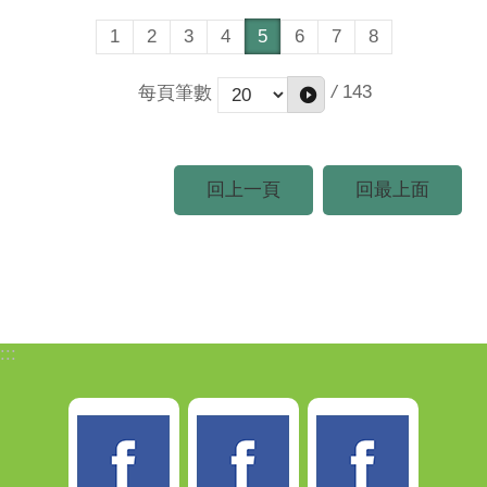
價，農民不會因為價格的劇烈波動導致血本無歸，也
讓消費者能買到合理價格的蔬菜，穩健桃園市農業經
1
2
3
4
5
6
7
8
營並提升競爭優勢，開創桃園農業新契機與發展。107
年2月13日於蘆竹桃農綜合農產品批發市場舉辦「桃園
/
143
每頁筆數
市蔬菜儲藏設施工程」開工典禮，現場透過祈福儀式
與動土典禮，為工程開工迎來好兆頭，相信未來在市
府與菜農朋友的共同努力之下，可以為蔬菜產業帶來
更豐碩的成果。
回上一頁
回最上面
:::