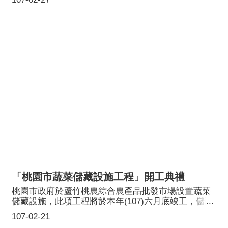
肩負北台灣大豆雜糧集貨處理責任。本府於105年補助
新屋區農會設立北區非基改大豆雜糧集貨處理中心，
106年竣工，107年正式啟用後，約可提供本市處理
200公頃非基改大豆加工產能，讓桃園躋身北區雜良龍
頭。
「桃園市蔬菜儲藏設施工程」開工典禮
桃園市政府於蘆竹桃農綜合農產品批發市場設置蔬菜
儲藏設施，此項工程將於本年(107)六月底竣工，儲藏
設施正式啟用後，面積達1,000坪，並於颱風期間維持
107-02-21
最高1,200噸蔬菜儲存量，可望以產能調節穩定蔬菜物