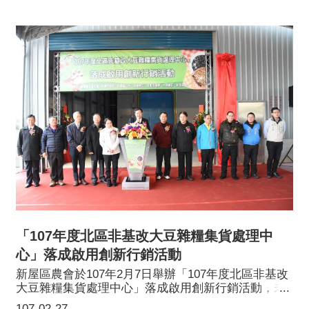
府舉辦活動記者會，邀請民眾闔家一同到龍潭 「食茶
賞花」，體驗茶鄉美好文化。活動期間「桃園自在
遊」也推出花季小旅行，探訪百年茶廠、體驗手作及
農樂，歡迎至臉書粉絲團「戀戀魯冰花現大北坑」追
蹤最新花況及活動訊息，詳細活動請上戀戀魯冰花官
方網站https://www.dbklupine.com.tw/。
「107年度北區非基改大豆雜糧集貨處理中
心」落成啟用創新行銷活動
新屋區農會於107年2月7日舉辦「107年度北區非基改
大豆雜糧集貨處理中心」落成啟用創新行銷活動，未
來將配合市政府低耗水的大豆雜糧作物推廣之目標，
107-02-27