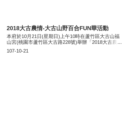
2018大古農情-大古山野百合FUN華活動
本府於10月21日(星期日)上午10時在蘆竹區大古山福
山宮(桃園市蘆竹區大古路228號)舉辦「2018大古農
情-大古山野百合FUN華活動」，邀請貴賓及市民朋友
107-10-21
與桃園市長鄭文燦一同種植野百合於大古山頭。