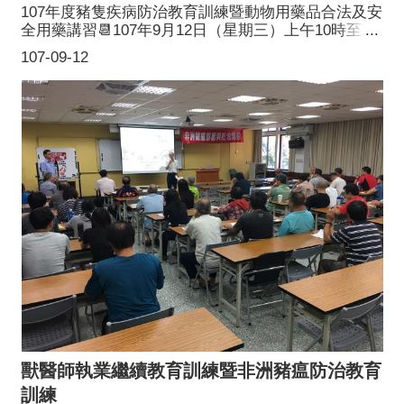
107年度豬隻疾病防治教育訓練暨動物用藥品合法及安
全用藥講習📆107年9月12日（星期三）上午10時至下
午2時30分📌平鎮區農會3樓會議室（桃園市平鎮區南
107-09-12
東路2號）感謝李淑慧博士講解🐷「非洲豬瘟及口蹄疫
臨床症狀及防疫」、💉「正確使用動物用藥及疫苗提
升豬隻育成率以確保肉品安全無藥物殘留」、🐖「台
灣常見豬隻呼吸道及消化道疾病之診療」感謝莊玉輝
議員行政院農業委員會動植物防疫檢疫局新竹分局 柯
榮輝分局長蒞臨本講習再感謝公視 蒞臨採訪 🎥防堵非
洲豬瘟，大家一起努力！ 💪
獸醫師執業繼續教育訓練暨非洲豬瘟防治教育
訓練