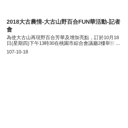
2018大古農情-大古山野百合FUN華活動-記者
會
為使大古山再現野百合芳華及增加亮點，訂於10月18
日(星期四)下午13時30在桃園市綜合會議廳2樓舉辦
「2018大古農情-大古山野百合FUN華活動」記者會，
107-10-18
為10月21日(星期日)蘆竹區大古山福山宮舉辦的主場
活動做暖身。因蘆竹區大古山早年曾開滿遍布的野百
合，氣候變遷、環境影響之緣故而逐漸減少，為復育
大古山野百合的美麗綺景，桃園市長鄭文燦邀請貴賓
及市民朋友等，於10月21日(星期日)上午10時在蘆竹
區大古山福山宮(桃園市蘆竹區大古路228號)一同種植
2000株的野百合在大古山頭，期望回到滿山遍野野百
合綻放之美麗景象。活動現場還設有農創市集，有好
玩的野百合網印DIY、閩食體驗DIY；好吃好喝的獨咖
啡、草仔粿及月光餅等；還有好看的手創陶藝壺杯、
打包帶編織，和在地特色農場等攤位。參加種植野百
合報名成功者，可享有紀念品及農業市集活動兌換券
各1份，及景觀餐廳、休閒農場及大山腳商圈等專屬優