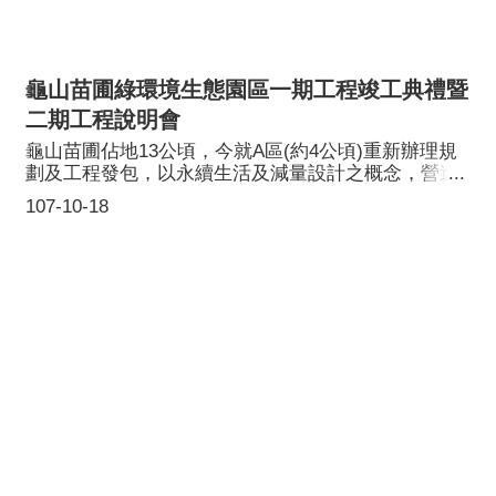
惠喔!本次活動亦串連休閒農業區特色農場及各社區發
展協會辦理相關系列活動，將當地景觀、生態結合產
業發展，提升大古山休閒農業區亮點。系列活動於4個
社區發展協會(外社、山鼻、山腳、坑口)辦理草仔粿
龜山苗圃綠環境生態園區一期工程竣工典禮暨
DIY、草刀DIY及風味餐品嚐等在地特有民俗及美食，
還有祕境小旅行，由蘆竹區青青導覽隊以徒步方式帶
二期工程說明會
領民眾領略大古山美麗風景，並至各休閒農場參觀及
龜山苗圃佔地13公頃，今就A區(約4公頃)重新辦理規
體驗各項親子活動，如與鹿賽跑、菜苗種植、手作
劃及工程發包，以永續生活及減量設計之概念，營造
Pizza、田裡撈魚、摸蜆仔體驗等，活動豐富且具有教
園區空間之佈設，包括：入口意象、園區服務中心建
育意義，因報名踴躍，活動皆已額滿。活動期間(至10
107-10-18
築、綠種子活動廣場、景觀生態池、苗圃展示區及景
月25日止)還可以參加攝影比賽，得獎者可獲得比賽獎
觀溫室等區域規劃，期提供廣大市民休閒交誼、友善
金，民眾上網投票還能獲得投票抽獎禮喔!(詳細內容請
親近自然的場域。ㄧ期工程總經費1,500萬元(由台灣
上大古山休閒農業區發展協會FB官方粉絲頁)。
中油股份有限公司煉油事業部桃園煉油廠補助)，於民
國106年7月4日開工，並於107年8月9日完工。本府於
一期工程已完成園區建設雛型，接續由龜山區公所代
辦二期工程，持續強化園區內之基礎設施，二期工程
總經費2,500萬元，已於民國106年5月2日開工，預計
於107年12月27日完工，工程內容包括：休憩木平
台、苗圃管理室、停車場、鐵馬休憩亭、景觀花園、
活動教育教室、儲物貨櫃空間、水塔美化等項，完工
後園區將有更多元之服務與休憩場所。