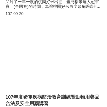
又到了一年一度的桃園好米出征「臺灣稻米達人冠軍
賽」(全國賽)的時間，為讓桃園好米再度頭角崢嶸於
全國賽，桃園市政府於9月18日在桃園市政府府前廣場
107-09-20
舉辦誓師大會，為桃園優質農業加油。桃園經各區競
賽後推選出台灣好米組參賽選手10人，有機米組參賽
選手2人，今日也都蒞臨現場，與大家一同打氣、誓師
奪冠！
107年度豬隻疾病防治教育訓練暨動物用藥品
合法及安全用藥講習