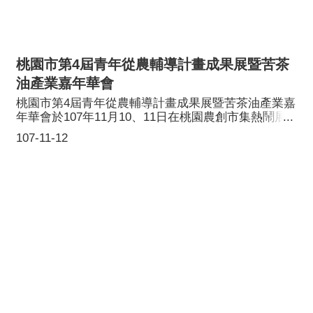
桃園市第4屆青年從農輔導計畫成果展暨苦茶
油產業嘉年華會
桃園市第4屆青年從農輔導計畫成果展暨苦茶油產業嘉
年華會於107年11月10、11日在桃園農創市集熱鬧展
開，透過現場展售將由青農自行生產之農作物及品質
107-11-12
最優良的苦茶油介紹給我們市民鄉親，讓大家吃出健
康，食得安心。為期兩天的聯合展覽活動中除了多樣
化之農產品，更有好吃的苦茶油麵線、薑黃料理及特
色薑黃植物染創DIY活動，內容十分精彩，讓市民一同
支持在地農民，感受當地農作!