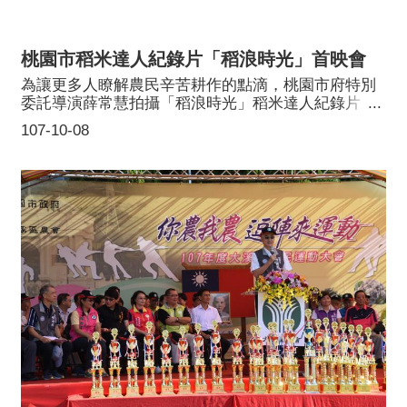
閒走廊、新屋區桃園大圳旁及中壢區過嶺里山嶺段國
有土地。種植喬木計1892株，分別位於大園區桃22線
區道的大葉山欖285株、許厝港戰備道路的苦楝150
桃園市稻米達人紀錄片「稻浪時光」首映會
株、觀音區樹林休閒走廊的穗花棋盤腳41株以及流蘇
107株、新屋區桃園大圳旁的苦楝246株、大園區許厝
為讓更多人瞭解農民辛苦耕作的點滴，桃園市府特別
港戰備道路及潮音北路旁844株、中壢區山嶺段過嶺森
委託導演薛常慧拍攝「稻浪時光」稻米達人紀錄片，
林公園219株。另以灌木點綴增加視覺效果觀賞性，累
本(107)年10月3日在桃園客家文化會館演藝廳舉行首
107-10-08
計種植7萬4,770株。今(107)年造林範圍包括大園區許
映會，紀錄稻米達人的種稻耕耘辛苦及桃園在稻米文
厝港戰備道路及潮音北路旁、中壢區過嶺森林公園的
化推動的長期努力。「稻浪時光」紀錄片是以連續2年
土地，經費斥資4,155萬元，於今日(10/8)在過嶺森林
榮獲全國名米產地冠軍賽團體組冠軍的湯萬國、楊海
公園舉辦竣工典禮，過嶺森林公園基地面積為2.7公
光及黃秀富等3位農民的故事為主，也呈現106年台灣
頃，本次種植約1.7公頃國有土地，土地權屬為中華民
稻米達人冠軍賽冠軍得主呂理陽及呂理文2位堂兄弟的
國，管理單位為桃園市政府農業局，過嶺森林公園以
故事，展現農家勤儉的生活，訴說農家勤儉且打拚的
保留原地的植栽外，並使用喬、灌木及草本、地被植
生活。
物及水生植物，目的是以營造複層林的方式打造，複
層林的營造，有助提供各種動物棲息及覓食的場所，
豐富該區的生態系統，以達到兼顧旅遊、保育與地方
發展的目標，為來亦將成為環保署「空氣品質淨化示
範區」。已完竣之過嶺森林公園，四季都有不一樣的
景觀可以欣賞，在春天可以見到山櫻花綻開，接近夏
天時能見到鳳凰木、黃花風鈴木、洋紅風鈴木、紫薇
的鮮豔花朵，在秋冬季時能見著落羽松、楓香、青楓
逐漸變色轉黃，與基地內的水池共構的景色。並為保