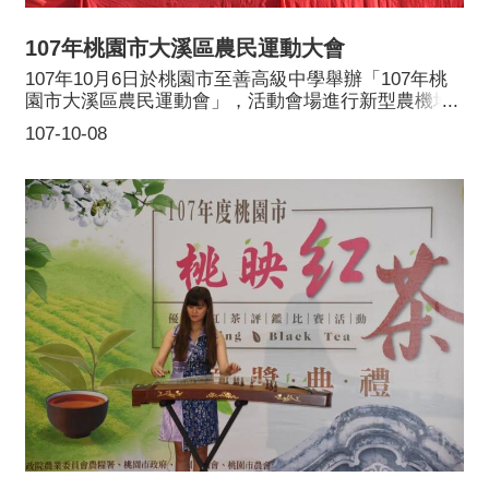
障市民安全避免治安死角，完成設置步道系統、生態
池周邊美化和簡易照明，不僅只有造林，同時將活動
107年桃園市大溪區農民運動大會
空間公園化，讓市民使用更方便。桃園市政府持續推
107年10月6日於桃園市至善高級中學舉辦「107年桃
動平地造林及綠美化政策措施，還可帶領桃園市民、
園市大溪區農民運動會」，活動會場進行新型農機地
家長和孩子們，一同努力種樹，為都市內的平地森林
面、空中分列式表演及展示、帶動跳、祥獅獻瑞、趣
生態、環境教育扮演重要角色，營造一個舒適、和
107-10-08
味競賽、拔河比賽等賽事，另特邀請石門農田水利會
諧、潔淨、安全的綠色新環境，讓自然生態環境能世
及本市8個區農會，共襄盛舉，進行拔河友誼賽。現場
世代代永續發展留存。
展覽大溪區農會農事、四健、家政三部門成果展及青
年農民、產銷班、有機農場、家政班等在地農特產品
行銷展售。