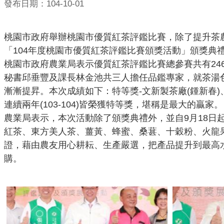
發布日期：104-10-01
桃園市政府舉辦桃園市優質紅茶評鑑比賽，除了提升茶
「
104年度桃園市優質紅茶評鑑比賽頒獎活動」頒獎典
桃園市政府農業局表示優質紅茶評鑑比賽總參賽共有
2
秘書邱垂豐及課長林金池共三人擔任品鑑專家，就茶湯
漸漸提昇。本次成績如下：特等獎-文新製茶廠(鍾新春
連續兩年(103-104)皆榮獲特等獎，堪稱是最大的贏家。
農業局表示，本次活動除了頒獎典禮外，並自
9月18日
紅茶、東方美人茶、薑黃、蜂蜜、桑葚、十穀粉、火龍
證，藉由農友用心耕耘、生產嚴選，把產品提升到最高
購。