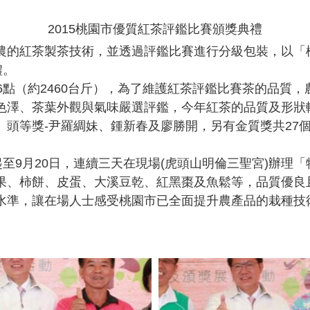
2015桃園市優質紅茶評鑑比賽頒獎典禮
農的紅茶製茶技術，並透過評鑑比賽進行分級包裝，以「
禮。
46點（約2460台斤），為了維護紅茶評鑑比賽茶的品
色澤、茶葉外觀與氣味嚴選評鑑，今年紅茶的品質及形狀
)、頭等獎-尹羅綢妹、鍾新春及廖勝開，另有金質獎共27
起至9月20日，連續三天在現場(
虎頭山明倫三聖宮
)辦理
果、柿餅、皮蛋、大溪豆乾、紅黑棗及魚鬆等，品質優良
水準，讓在場人士感受桃園市已全面提升農產品的栽種技