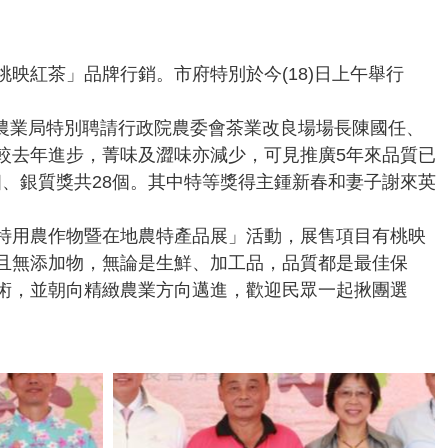
桃映紅茶」品牌行銷。市府特別於今
(18)日上午舉行
質，農業局特別聘請行政院農委會茶業改良場場長陳國任、
較去年進步，菁味及澀味亦減少，可見推廣5年來品質已
個、銀質獎共28個。其中特等獎得主鍾新春和妻子謝來英
「特用農作物暨在地農特產品展」活動，展售項目有桃映
且無添加物，無論是生鮮、加工品，品質都是最佳保
術，並朝向精緻農業方向邁進，歡迎民眾一起揪團選