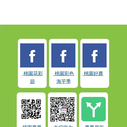
:::
桃園花彩
桃園彩色
桃園好農
節
海芋季