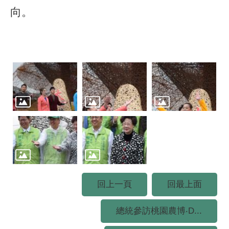
向。
回上一頁
回最上面
總統參訪桃園農博‧D...