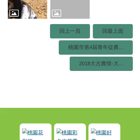
回上一頁
回最上面
桃園市第4屆青年從農...
2018大古農情-大...
:::