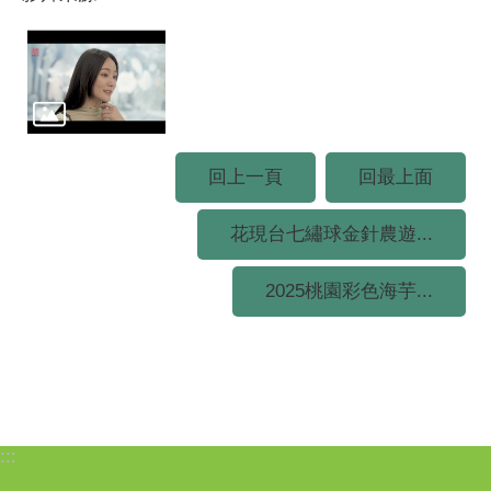
回上一頁
回最上面
花現台七繡球金針農遊...
2025桃園彩色海芋...
:::