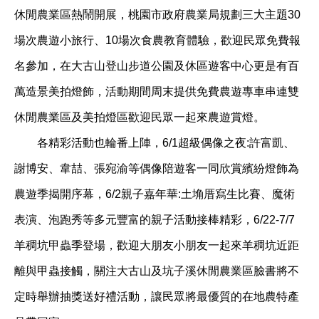
休閒農業區熱鬧開展，桃園市政府農業局規劃三大主題30
場次農遊小旅行、10場次食農教育體驗，歡迎民眾免費報
名參加，在大古山登山步道公園及休區遊客中心更是有百
萬造景美拍燈飾，活動期間周末提供免費農遊專車串連雙
休閒農業區及美拍燈區歡迎民眾一起來農遊賞燈。
各精彩活動也輪番上陣，6/1超級偶像之夜:許富凱、
謝博安、韋喆、張宛渝等偶像陪遊客一同欣賞繽紛燈飾為
農遊季揭開序幕，6/2親子嘉年華:土埆厝寫生比賽、魔術
表演、泡跑秀等多元豐富的親子活動接棒精彩，6/22-7/7
羊稠坑甲蟲季登場，歡迎大朋友小朋友一起來羊稠坑近距
離與甲蟲接觸，關注大古山及坑子溪休閒農業區臉書將不
定時舉辦抽獎送好禮活動，讓民眾將最優質的在地農特產