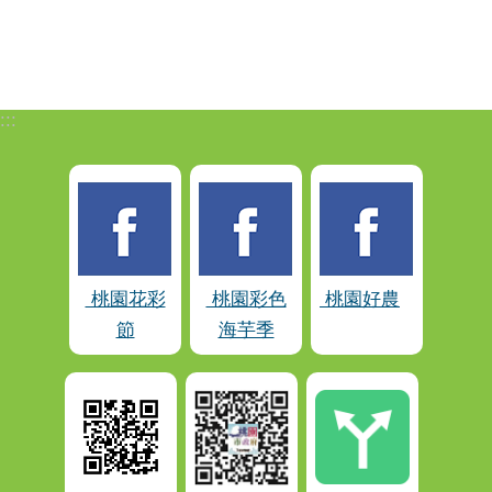
:::
桃園花彩
桃園彩色
桃園好農
節
海芋季