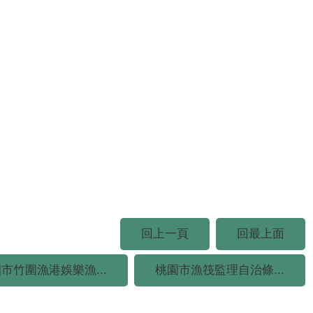
回上一頁
回最上面
市竹圍漁港娛樂漁...
桃園市漁筏監理自治條...