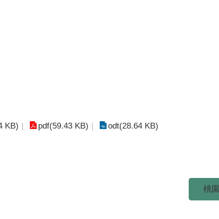
4 KB)
pdf(59.43 KB)
odt(28.64 KB)
桃園