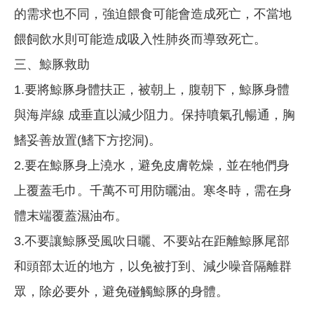
的需求也不同，強迫餵食可能會造成死亡，不當地
餵飼飲水則可能造成吸入性肺炎而導致死亡。
三、鯨豚救助
1.要將鯨豚身體扶正，被朝上，腹朝下，鯨豚身體
與海岸線 成垂直以減少阻力。保持噴氣孔暢通，胸
鰭妥善放置(鰭下方挖洞)。
2.要在鯨豚身上澆水，避免皮膚乾燥，並在牠們身
上覆蓋毛巾。千萬不可用防曬油。寒冬時，需在身
體末端覆蓋濕油布。
3.不要讓鯨豚受風吹日曬、不要站在距離鯨豚尾部
和頭部太近的地方，以免被打到、減少噪音隔離群
眾，除必要外，避免碰觸鯨豚的身體。