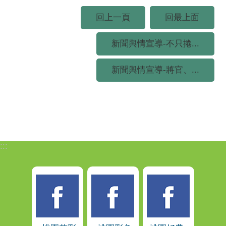
回上一頁
回最上面
新聞輿情宣導-不只捲...
新聞輿情宣導-將官、...
:::