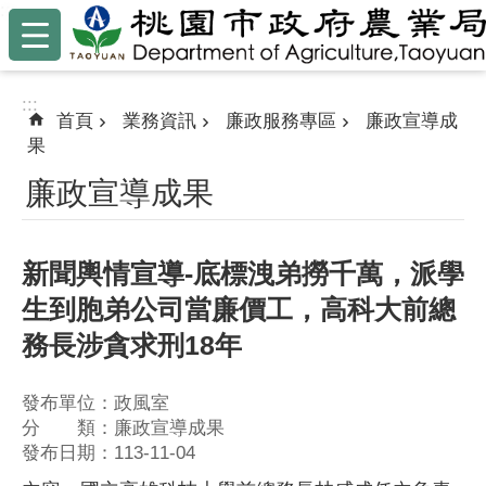
:::
跳到主要內容區塊
:::
首頁
業務資訊
廉政服務專區
廉政宣導成
果
廉政宣導成果
新聞輿情宣導-底標洩弟撈千萬，派學
生到胞弟公司當廉價工，高科大前總
務長涉貪求刑18年
發布單位：政風室
分 類：廉政宣導成果
發布日期：113-11-04