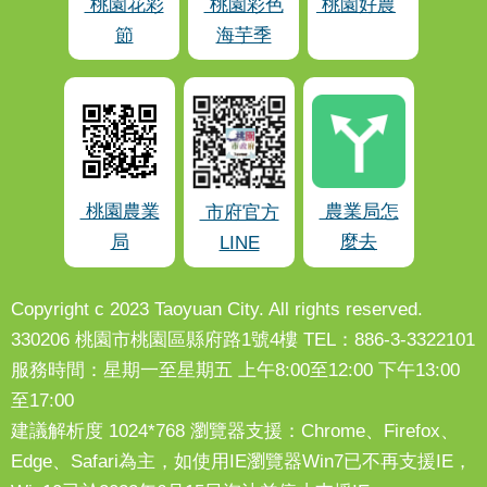
桃園花彩
桃園彩色
桃園好農
節
海芋季
桃園農業
農業局怎
市府官方
局
麼去
LINE
Copyright c 2023 Taoyuan City. All rights reserved.
330206 桃園市桃園區縣府路1號4樓 TEL：886-3-3322101
服務時間：星期一至星期五 上午8:00至12:00 下午13:00
至17:00
建議解析度 1024*768 瀏覽器支援：Chrome、Firefox、
Edge、Safari為主，如使用IE瀏覽器Win7已不再支援IE，