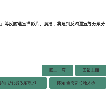
篇」等反賄選宣導影片、廣播，冀達到反賄選宣導分眾分
回上一頁
回最上面
轉知-彰化縣政府政風...
轉知-臺灣新竹地方檢...