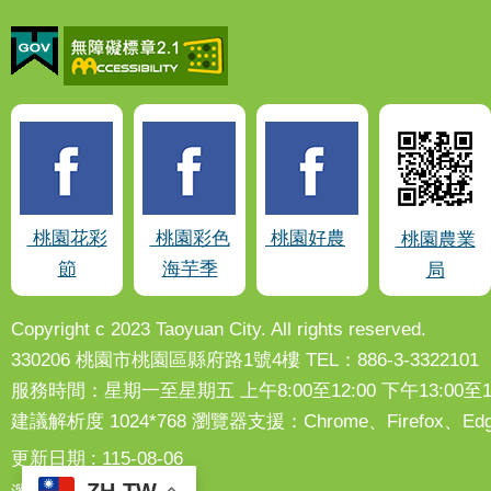
桃園花彩
桃園彩色
桃園好農
桃園農業
節
海芋季
局
Copyright c 2023 Taoyuan City. All rights reserved.
330206 桃園市桃園區縣府路1號4樓 TEL：886-3-3322101
服務時間：星期一至星期五 上午8:00至12:00 下午13:00至17
建議解析度 1024*768 瀏覽器支援：Chrome、Firefox
更新日期
115-08-06
ZH-TW