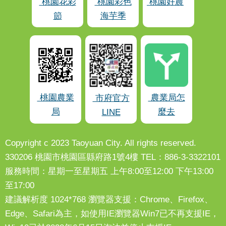
桃園花彩
桃園彩色
桃園好農
節
海芋季
桃園農業
農業局怎
市府官方
局
麼去
LINE
Copyright c 2023 Taoyuan City. All rights reserved.
330206 桃園市桃園區縣府路1號4樓 TEL：886-3-3322101
服務時間：星期一至星期五 上午8:00至12:00 下午13:00
至17:00
建議解析度 1024*768 瀏覽器支援：Chrome、Firefox、
Edge、Safari為主，如使用IE瀏覽器Win7已不再支援IE，