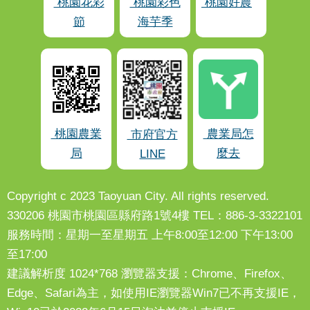
桃園花彩
桃園彩色
桃園好農
節
海芋季
桃園農業
農業局怎
市府官方
局
麼去
LINE
Copyright c 2023 Taoyuan City. All rights reserved.
330206 桃園市桃園區縣府路1號4樓 TEL：886-3-3322101
服務時間：星期一至星期五 上午8:00至12:00 下午13:00
至17:00
建議解析度 1024*768 瀏覽器支援：Chrome、Firefox、
Edge、Safari為主，如使用IE瀏覽器Win7已不再支援IE，