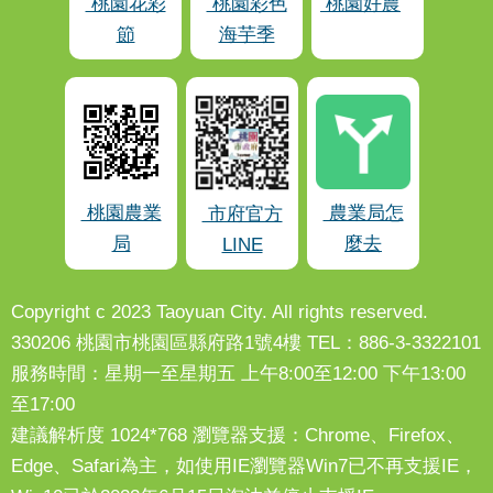
桃園花彩
桃園彩色
桃園好農
節
海芋季
桃園農業
農業局怎
市府官方
局
麼去
LINE
Copyright c 2023 Taoyuan City. All rights reserved.
330206 桃園市桃園區縣府路1號4樓 TEL：886-3-3322101
服務時間：星期一至星期五 上午8:00至12:00 下午13:00
至17:00
建議解析度 1024*768 瀏覽器支援：Chrome、Firefox、
Edge、Safari為主，如使用IE瀏覽器Win7已不再支援IE，