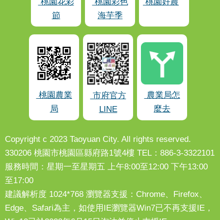
桃園花彩
桃園彩色
桃園好農
節
海芋季
桃園農業
農業局怎
市府官方
局
麼去
LINE
Copyright c 2023 Taoyuan City. All rights reserved.
330206 桃園市桃園區縣府路1號4樓 TEL：886-3-3322101
服務時間：星期一至星期五 上午8:00至12:00 下午13:00
至17:00
建議解析度 1024*768 瀏覽器支援：Chrome、Firefox、
Edge、Safari為主，如使用IE瀏覽器Win7已不再支援IE，