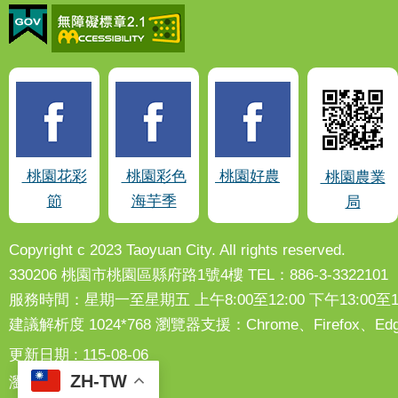
桃園花彩
桃園彩色
桃園好農
桃園農業
節
海芋季
局
Copyright c 2023 Taoyuan City. All rights reserved.
330206 桃園市桃園區縣府路1號4樓 TEL：886-3-3322101
服務時間：星期一至星期五 上午8:00至12:00 下午13:00至17
建議解析度 1024*768 瀏覽器支援：Chrome、Firefox
更新日期
115-08-06
ZH-TW
瀏覽人次
49