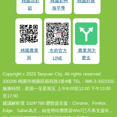
桃園花彩
桃園彩色
桃園好農
節
海芋季
桃園農業
農業局怎
市府官方
局
麼去
LINE
Copyright c 2023 Taoyuan City. All rights reserved.
330206 桃園市桃園區縣府路1號4樓 TEL：886-3-3322101
服務時間：星期一至星期五 上午8:00至12:00 下午13:00
至17:00
建議解析度 1024*768 瀏覽器支援：Chrome、Firefox、
Edge、Safari為主，如使用IE瀏覽器Win7已不再支援IE，