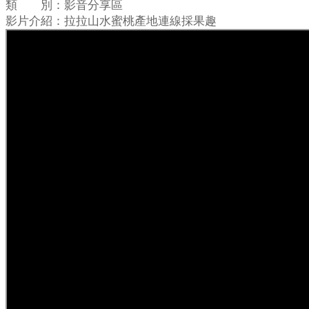
類 別：影音分享區
影片介紹：拉拉山水蜜桃產地連線採果趣