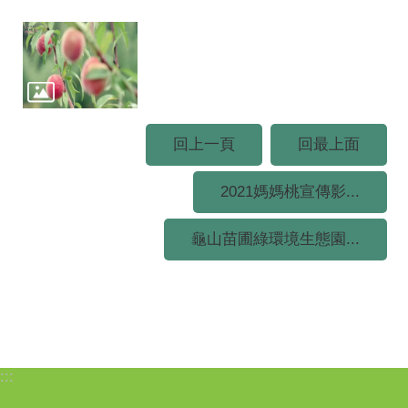
回上一頁
回最上面
2021媽媽桃宣傳影...
龜山苗圃綠環境生態園...
:::