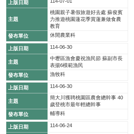
114-07-01
桃園親子暑假旅遊好去處 蘇俊賓
力推遊桃園蓮花季賞蓮兼做食農
教育
休閒農業科
114-06-30
中壢區漁會慶祝漁民節 蘇副市長
表揚6模範漁民
漁牧科
114-06-30
簡大川獲聘桃園區農會總幹事 40
歲登桃市最年輕總幹事
輔導科
114-06-24