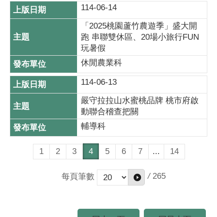
114-06-14
「2025桃園蘆竹農遊季」盛大開
跑 串聯雙休區、20場小旅行FUN
玩暑假
休閒農業科
114-06-13
嚴守拉拉山水蜜桃品牌 桃市府啟
動聯合稽查把關
輔導科
1
2
3
4
5
6
7
...
14
/
265
每頁筆數