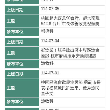
114-07-05
桃園超大西瓜90台斤、超大南瓜
542.8 台斤 市長張善政見證頒獎
輔導科
114-07-04
挺漁業！張善政出席中壢區漁會
座談 桃市府續推永安漁港建設
漁牧科
114-07-01
桃園區漁會歡慶漁民節 蘇副市長
表揚模範漁民許進來、優秀漁民
童子文
漁牧科