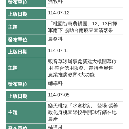
漁牧科
114-07-12
「桃園智慧農耕團」12、13日揮
軍南下 協助台南麻豆園清落果
農務科
114-07-11
觀音草漯辦事處新建大樓開幕啟
用 整合信用服務、農特產展售、
農業推廣教育3大功能
輔導科
114-07-05
樂天桃猿「水蜜桃趴」登場 張善
政化身桃園隊投手開球行銷在地
農產
輔導科