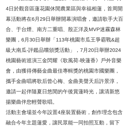
4日於觀音區蓮花園休閒農業區與幸福相蓮，首周開
幕活動將在6月29日舉辦開幕演唱會，邀請歌手大百
合、于台煙、南方二重唱、殷正洋及MVP迷霧森林
樂團，6月30日舉辦「113年桃園市瓜王爭霸戰&超
級大南瓜-評鑑品嚐頒獎活動」，7月20日舉辦2024
桃園藝術巡演三金閃耀《歌風荷-映蓮香》戶外音樂
會，由獲得傳藝金曲最佳專輯獎的桃園市國樂團，
攜手金曲唱將歌后曾心梅、金曲美聲天后許景淳，
邀請一起伴隨夏日悠閒的午後賞蓮時光，讓清新悠
揚樂曲伴您輕聲歌唱。
活動主會場並今年設置4座裝置藝術，創作理念包含
融合今年主題蓮愛，讓民眾能一同拍照互動，留下